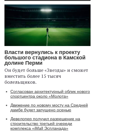
Власти вернулись к проекту
большого стадиона в Камской
долине Перми
Он будет больше «Звезды» и сможет
вместить более 15 тысяч
болельщиков.
Согласован архитектурный облик нового
спортцентра около «Молота»
Движение по новому мосту на Средней
дамбе будет запущено осенью
Девелопер получил разрешение на
строительство третьей очереди
комплекса «iMall Эспланада»