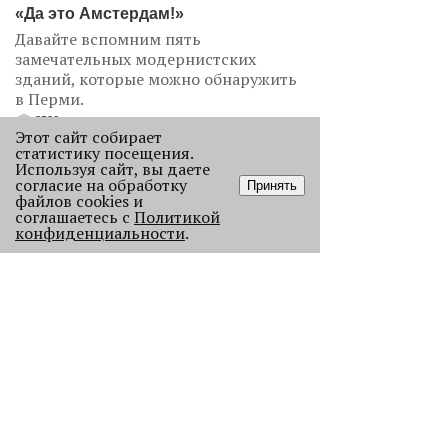
«Да это Амстердам!»
Давайте вспомним пять
замечательных модернистских
зданий, которые можно обнаружить
в Перми.
3526
Этот сайт собирает
статистику посещения.
Используя сайт, вы даете
согласие на обработку
Принять
файлов cookies и
соглашаетесь с
Политикой
конфиденциальности
.
«Эра фуд-энтузиастов
закончилась»
Рассказываем, как изменился
пермский ресторанный рынок после
«парада закрытий» в начале 2026