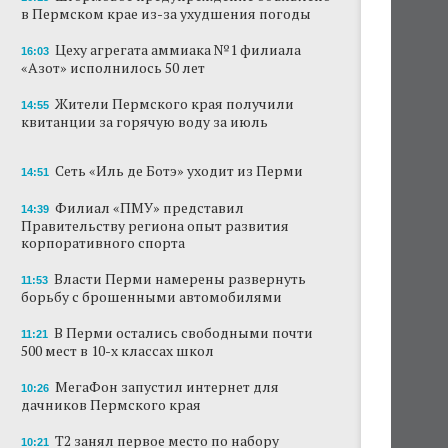
в Пермском крае из-за ухудшения погоды
В субботу в центре Перми выступит DJ Smash
Цеху агрегата аммиака №1 филиала
16:03
«Азот» исполнилось 50 лет
Сеть «Иль де Ботэ» уходит из Перми
Жители Пермского края получили
Власти Перми намерены развернуть борьбу
14:55
квитанции за горячую воду за июль
с брошенными автомобилями
Продажи туров из Перми в Абхазию упали
Сеть «Иль де Ботэ» уходит из Перми
14:51
на 30%
Филиал «ПМУ» представил
14:39
Власти вернулись к проекту большого
Правительству региона опыт развития
стадиона в Камской долине Перми
корпоративного спорта
Власти Перми намерены развернуть
В Перми закрывается ресторан «Желтая
11:53
лисица»
борьбу с брошенными автомобилями
В Перми остались свободными почти
В Перми в пустой чаше бассейна пройдет
11:21
500 мест в 10-х классах школ
театральный фестиваль
МегаФон запустил интернет для
10:26
дачников Пермского края
Т2 занял первое место по набору
10:21