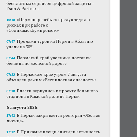
бесплатных сервисов цифровой защиты –
J'son & Partners
«Пермэнергосбыт» предупредил о
10:18
рисках при работе с
«Соликамскбумпромом»
Продажи туров из Перми в Абхазию
07:47
упали на 30%
Пермский край увеличил поставки
07:44
бензина по железной дороге
В Пермском крае утром 7 августа
07:32
объявлен режим «Беспилотная опасность»
Власти вернулись к проекту большого
07:18
стадиона в Камской долине Перми
6 августа 2026:
В Перми закрывается ресторан «Желтая
17:43
лисица»
В Прикамье клещи снизили активность
17:12