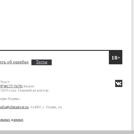
18+
ть об ошибке
Тесты
Текст
№ФС77-76791
выдан
2019 года. Главный редактор:
орм-Пермь».
info@chitaitext.ru
. 614007, г. Пермь, ул.
альных данных