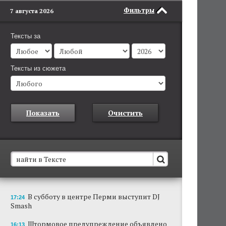
Фильтры
7 августа 2026
Тексты за
Тексты из сюжета
Показать
Очистить
В Пермском крае установят новые станции
В субботу в центре Перми выступит DJ
17:24
обнаружения беспилотников
Smash
Они используются для обнаружения и
отслеживания БПЛА в воздухе.
Штормовое предупреждение объявлено
16:13