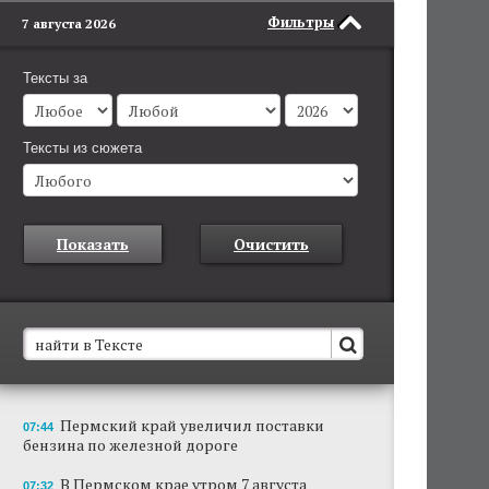
Фильтры
7 августа 2026
Тексты за
Тексты из сюжета
Показать
Очистить
В Пермском крае установят новые станции
Пермский край увеличил поставки
07:44
обнаружения беспилотников
бензина по железной дороге
Они используются для обнаружения и
отслеживания БПЛА в воздухе.
В Пермском крае утром 7 августа
07:32