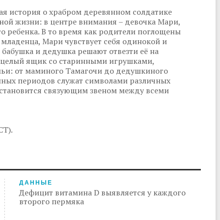
ая история о храбром деревянном солдатике
ной жизни: в центре внимания – девочка Мари,
о ребенка. В то время как родители поглощены
ладенца, Мари чувствует себя одинокой и
 бабушка и дедушка решают отвезти её на
 целый ящик со старинными игрушками,
и: от маминого Тамагочи до дедушкиного
нных периодов служат символами различных
я становится связующим звеном между всеми
СТ).
ДАННЫЕ
Дефицит витамина D выявляется у каждого
второго пермяка