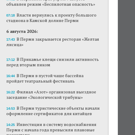
объявлен режим «Беспилотная опасность»
Власти вернулись к проекту большого
стадиона в Камской долине Перми
Власти вернулись к проекту большого
07:18
стадиона в Камской долине Перми
В Перми закрывается ресторан «Желтая
лисица»
6 августа 2026:
В Перми закрывается ресторан «Желтая
17:43
В Перми в пустой чаше бассейна пройдет
лисица»
театральный фестиваль
В Прикамье клещи снизили активность
В Перми туристические объекты начали
17:12
перед вторым пиком
оформление сертификатов для китайцев
В Перми в пустой чаше бассейна
16:44
Ученые рассказали о причинах активности
пройдет театральный фестиваль
змей в Пермском крае
Филиал «Азот» организовал выездное
16:22
Ученые начали изучение состояния
заседание «Экологической трибуны»
Кунгурской ледяной пещеры
В Перми туристические объекты начали
14:53
На одном из участков реки Мулянка
оформление сертификатов для китайцев
завершена очистка берега от
нефтепродуктов
Инвестиции в систему водоснабжения
14:25
Перми с начала года превысили плановые
показатели