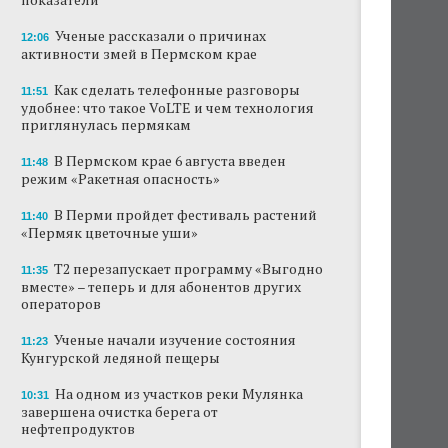
Ученые рассказали о причинах
12:06
активности змей в Пермском крае
Как сделать телефонные разговоры
11:51
удобнее: что такое VoLTE и чем технология
приглянулась пермякам
В Пермском крае 6 августа введен
11:48
режим «Ракетная опасность»
В Перми пройдет фестиваль растений
11:40
«Пермяк цветочные уши»
Т2 перезапускает программу «Выгодно
11:35
вместе» – теперь и для абонентов других
операторов
Ученые начали изучение состояния
11:23
Кунгурской ледяной пещеры
На одном из участков реки Мулянка
10:31
завершена очистка берега от
нефтепродуктов