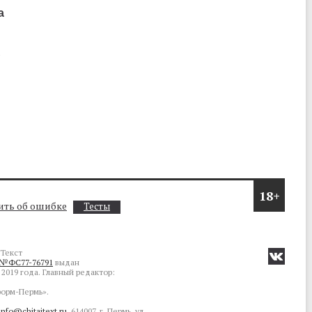
а
о
18+
ть об ошибке
Тесты
Текст
№ФС77-76791
выдан
2019 года. Главный редактор:
орм-Пермь».
info@chitaitext.ru
. 614007, г. Пермь, ул.