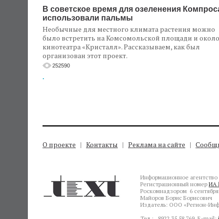
В советское время для озеленения Компрос
использовали пальмы
Необычные для местного климата растения можно
было встретить на Комсомольской площади и окол
кинотеатра «Кристалл». Рассказываем, как был
организован этот проект.
252590
.
О проекте
Контакты
Реклама на сайте
Сообщи
Информационное агентство 
Регистрационный номер
ИА 
Роскомнадзором 6 сентября 
Майоров Борис Борисович
Издатель: ООО «Регион-Инф
Тел.: 8922 35 58 769, E-mail: