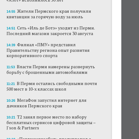
Жители Пермского края получили
14:55
квитанции за горячую воду за июль
Сеть «Иль де Ботэ» уходит из Перми.
14:51
Последний магазин закроется 30 августа
Филиал «ПМУ» представил
14:39
Правительству региона опыт развития
корпоративного спорта
Власти Перми намерены развернуть
11:53
борьбу с брошенными автомобилями
В Перми остались свободными почти
11:21
500 мест в 10-х классах школ
МегаФон запустил интернет для
10:26
дачников Пермского края
Т2 занял первое место по набору
10:21
бесплатных сервисов цифровой защиты –
J'son & Partners
«Пермэнергосбыт» предупредил о