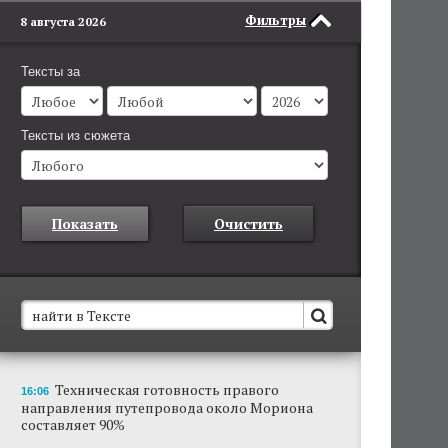
Фильтры
8 августа 2026
Тексты за
Тексты из сюжета
Показать
Очистить
В Пермском крае установят новые станции
Техническая готовность правого
16:06
обнаружения беспилотников
направления путепровода около Мориона
Они используются для обнаружения и
составляет 90%
отслеживания БПЛА в воздухе.