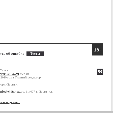
18+
ть об ошибке
Тесты
Текст
№ФС77-76791
выдан
2019 года. Главный редактор:
орм-Пермь».
info@chitaitext.ru
. 614007, г. Пермь, ул.
альных данных