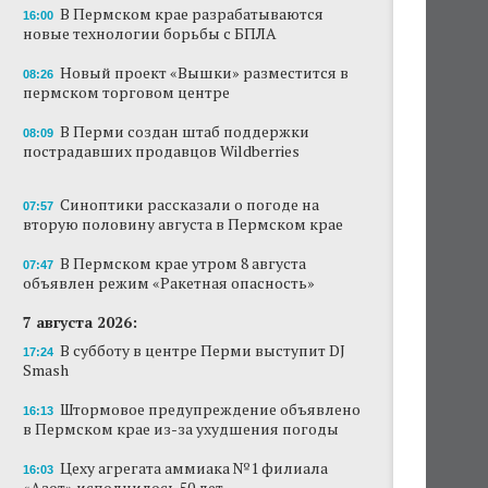
В Пермском крае разрабатываются
16:00
Новый проект «Вышки» разместится в
новые технологии борьбы с БПЛА
пермском торговом центре
Новый проект «Вышки» разместится в
08:26
пермском торговом центре
В Перми создан штаб поддержки
пострадавших продавцов Wildberries
В Перми создан штаб поддержки
08:09
пострадавших продавцов Wildberries
В субботу в центре Перми выступит DJ Smash
Сеть «Иль де Ботэ» уходит из Перми
Синоптики рассказали о погоде на
07:57
вторую половину августа в Пермском крае
Власти Перми намерены развернуть борьбу
с брошенными автомобилями
В Пермском крае утром 8 августа
07:47
объявлен режим «Ракетная опасность»
Продажи туров из Перми в Абхазию упали
7 августа 2026:
на 30%
В субботу в центре Перми выступит DJ
17:24
Власти вернулись к проекту большого
Smash
стадиона в Камской долине Перми
Штормовое предупреждение объявлено
16:13
в Пермском крае из-за ухудшения погоды
Цеху агрегата аммиака №1 филиала
16:03
«Азот» исполнилось 50 лет