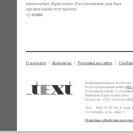
кинотеатра «Кристалл». Рассказываем, как был
организован этот проект.
252860
.
О проекте
Контакты
Реклама на сайте
Сообщи
Информационное агентство 
Регистрационный номер
ИА 
Роскомнадзором 6 сентября 
Майоров Борис Борисович
Издатель: ООО «Регион-Инф
Тел.: 8922 35 58 769, E-mail:
25 Октября, д.66, офис 3.
Политика обработки персон