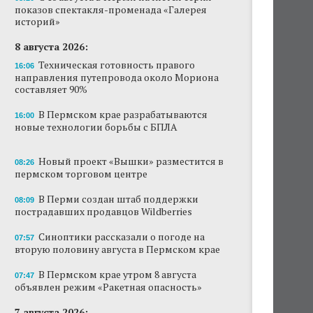
показов спектакля-променада «Галерея
Новый проект «Вышки» разместится в
историй»
пермском торговом центре
8 августа 2026:
В Перми создан штаб поддержки
Техническая готовность правого
16:06
пострадавших продавцов Wildberries
направления путепровода около Мориона
составляет 90%
В субботу в центре Перми выступит DJ Smash
В Пермском крае разрабатываются
16:00
новые технологии борьбы с БПЛА
Сеть «Иль де Ботэ» уходит из Перми
Власти Перми намерены развернуть борьбу
Новый проект «Вышки» разместится в
08:26
с брошенными автомобилями
пермском торговом центре
Продажи туров из Перми в Абхазию упали
В Перми создан штаб поддержки
08:09
на 30%
пострадавших продавцов Wildberries
Власти вернулись к проекту большого
Синоптики рассказали о погоде на
07:57
стадиона в Камской долине Перми
вторую половину августа в Пермском крае
В Пермском крае утром 8 августа
07:47
объявлен режим «Ракетная опасность»
7 августа 2026: