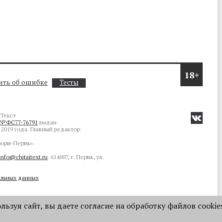
18+
ть об ошибке
Тесты
Текст
№ФС77-76791
выдан
2019 года. Главный редактор:
орм-Пермь».
info@chitaitext.ru
. 614007, г. Пермь, ул.
альных данных
ьзуя сайт, вы даете согласие на обработку файлов cookie