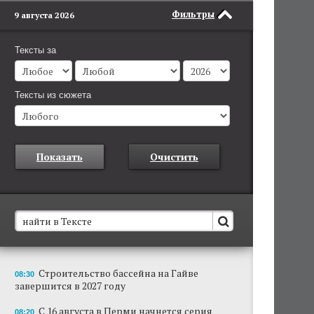
Фильтры
9 августа 2026
Тексты за
Тексты из сюжета
Показать
Очистить
В Пермском крае установят новые станции
Строительство бассейна на Гайве
08:30
обнаружения беспилотников
завершится в 2027 году
Они используются для обнаружения и
отслеживания БПЛА в воздухе.
С 16 августа в Перми начнется серия
08:20