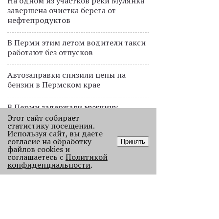
На одном из участков реки Мулянка
завершена очистка берега от
нефтепродуктов
В Перми этим летом водители такси
работают без отпусков
Автозаправки снизили цены на
бензин в Пермском крае
В Перми задержали мужчину,
передававшего за границу данные о
Этот сайт собирает
статистику посещения.
нефтепереработке
Используя сайт, вы даете
согласие на обработку
Принять
Пермские водители начали
файлов cookies и
соглашаетесь с
Политикой
отказываться от поездок на машинах
конфиденциальности
.
из-за цены бензина
Ресторан коми-пермяцкой кухни
TÖB откроется осенью в Перми